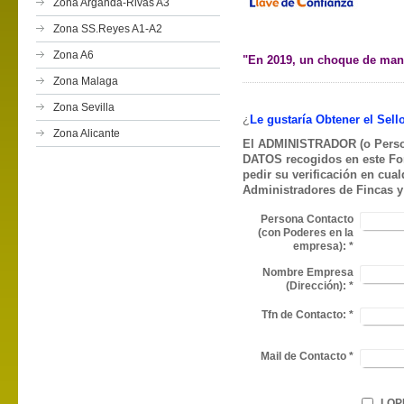
Zona Arganda-Rivas A3
Zona SS.Reyes A1-A2
Zona A6
"En 2019, un choque de ma
Zona Malaga
Zona Sevilla
¿
Le gustaría Obtener el Sell
Zona Alicante
El ADMINISTRADOR (o Pers
DATOS recogidos en este Formu
pedir su verificación en cua
Administradores de Fincas y
Persona Contacto
(con Poderes en la
empresa):
*
Nombre Empresa
(Dirección):
*
Tfn de Contacto:
*
Mail de Contacto
*
LOPD