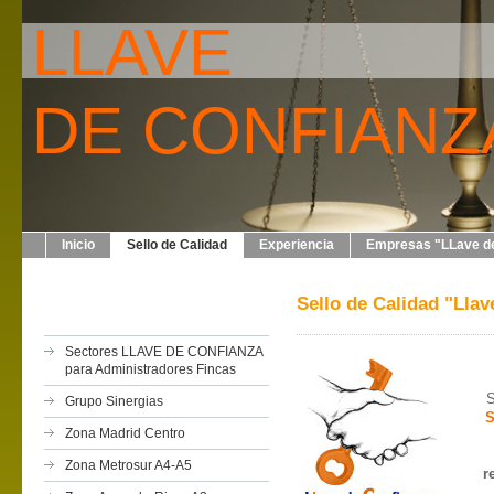
LLAVE
DE CONFIANZ
Inicio
Sello de Calidad
Experiencia
Empresas "LLave de
Sello de Calidad "Llav
Sectores LLAVE DE CONFIANZA
para Administradores Fincas
S
Grupo Sinergias
S
Zona Madrid Centro
Zona Metrosur A4-A5
r