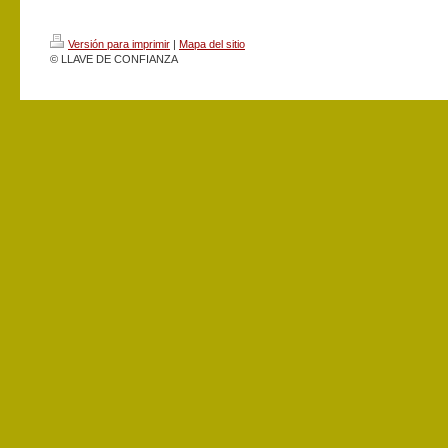
Versión para imprimir
|
Mapa del sitio
© LLAVE DE CONFIANZA